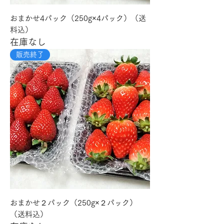
おまかせ4パック（250g×4パック）（送
料込）
在庫なし
販売終了
おまかせ２パック（250g×２パック）
（送料込）