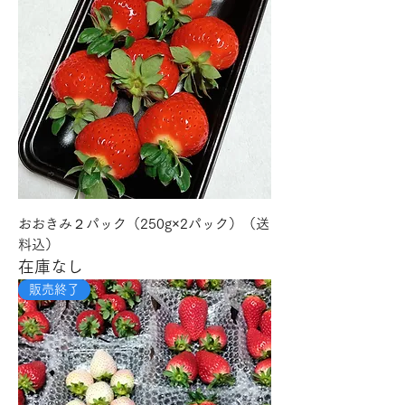
おおきみ２パック（250g×2パック）（送
料込）
在庫なし
販売終了