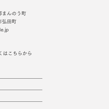
郡まんのう町
市弘田町
le.jp
くはこちらから