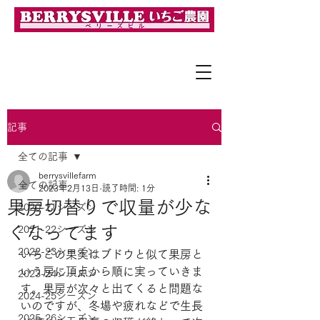
「完熟」で「採れたて」の美味しさを！
記事
全ての記事
berrysvillefarm
全ての記事
2023年2月13日
読了時間: 1分
果房切替りで収量が少な
2020-21シーズン
くなってます
2021-22シーズン
2022-23シーズン
いちごの果実はブドウと似て果房と
いう房に頂点から順に実っていきま
2023-24シーズン
す。果房が次々と出てくると問題な
2024-25シーズン
いのですが、冬場や疲れなどで生長
2025-26シーズン