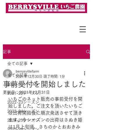
「完熟」で「採れたて」の美味しさを！
記事
全ての記事
berrysvillefarm
全ての記事
2021年12月30日
読了時間: 1分
事前受付を開始しました
2020-21シーズン
更新日：
2021年12月31日
2021-22シーズン
いちごのネット販売の事前受付を開
2022-23シーズン
始しました。ご注文を頂いたいちご
2023-24シーズン
は出荷開始後に順次発送させて頂き
ます。今シーズンの出荷はさぬき姫
2024-25シーズン
は1月上旬頃、さちのかとおおきみ
2025-26シーズン