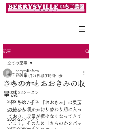
「完熟」で「採れたて」の美味しさを！
記事
全ての記事
berrysvillefarm
全ての記事
2021年1月21日
読了時間: 1分
さちのかとおおきみの収
2020-21シーズン
量減
2021-22シーズン
2022-23シーズン
「さちのか」と「おおきみ」は果房
の終わり頃から切り替わり期に入っ
2023-24シーズン
ており、収量が極少なくなってきて
2024-25シーズン
います。そのため「さちのか２パッ
2025-26シーズン