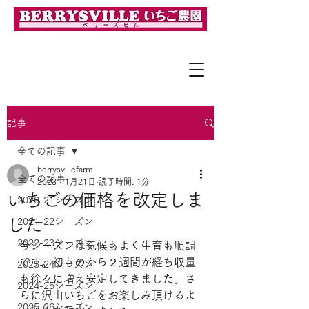
「完熟」で「採れたて」の美味しさを！
記事
全ての記事
berrysvillefarm
全ての記事
2023年1月21日
読了時間: 1分
いちごの価格を改定しま
2020-21シーズン
した
2021-22シーズン
2022-23シーズン
今シーズンは気候もよく生育も順調
です。初ものから２週間が経ち収量
2023-24シーズン
も徐々に増え安定してきました。さ
2024-25シーズン
らに沢山いちごをお楽しみ頂けるよ
2025-26シーズン